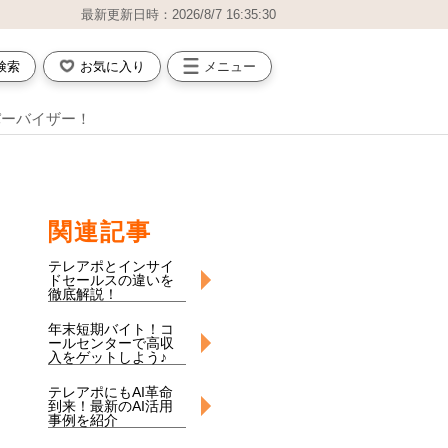
最新更新日時：2026/8/7 16:35:30
検索
お気に入り
メニュー
パーバイザー！
関連記事
テレアポとインサイ
ドセールスの違いを
徹底解説！
年末短期バイト！コ
ールセンターで高収
入をゲットしよう♪
テレアポにもAI革命
到来！最新のAI活用
事例を紹介