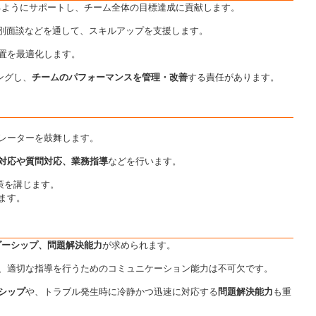
るようにサポートし、チーム全体の目標達成に貢献します。
個別面談などを通して、スキルアップを支援します。
置を最適化します。
ングし、
チームのパフォーマンスを管理・改善
する責任があります。
レーターを鼓舞します。
対応や質問対応、業務指導
などを行います。
策を講じます。
ます。
ダーシップ、問題解決能力
が求められます。
、適切な指導を行うためのコミュニケーション能力は不可欠です。
シップ
や、トラブル発生時に冷静かつ迅速に対応する
問題解決能力
も重