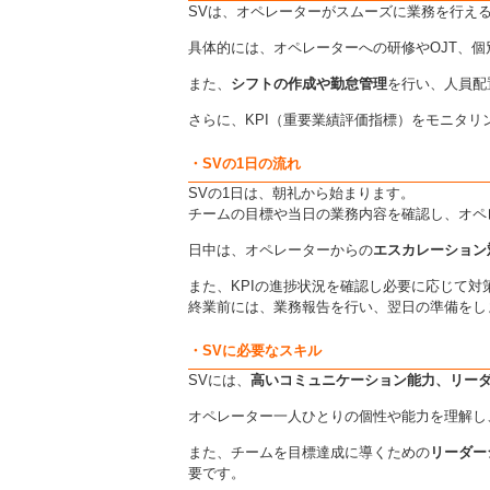
SVは、オペレーターがスムーズに業務を行え
具体的には、オペレーターへの研修やOJT、
また、
シフトの作成や勤怠管理
を行い、人員配
さらに、KPI（重要業績評価指標）をモニタリ
・SVの1日の流れ
SVの1日は、朝礼から始まります。
チームの目標や当日の業務内容を確認し、オペ
日中は、オペレーターからの
エスカレーション
また、KPIの進捗状況を確認し必要に応じて対
終業前には、業務報告を行い、翌日の準備をし
・SVに必要なスキル
SVには、
高いコミュニケーション能力、リー
オペレーター一人ひとりの個性や能力を理解し
また、チームを目標達成に導くための
リーダー
要です。