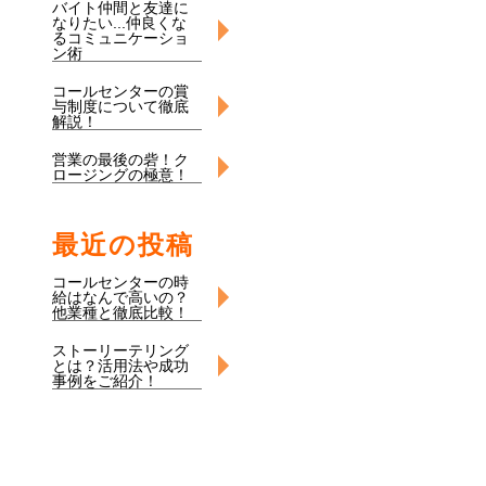
バイト仲間と友達に
なりたい...仲良くな
るコミュニケーショ
ン術
コールセンターの賞
与制度について徹底
解説！
営業の最後の砦！ク
ロージングの極意！
最近の投稿
コールセンターの時
給はなんで高いの？
他業種と徹底比較！
ストーリーテリング
とは？活用法や成功
事例をご紹介！