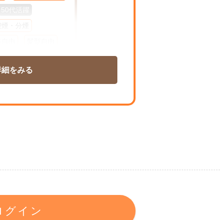
50代活躍
喫煙・分煙
装自由
髪型自由
K
在宅
週１～
詳細をみる
ム
扶養控除内勤OK
シフト相談可
ログイン