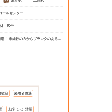
最寄駅
上野駅
コールセンター
その他 ・ 人材 広告
職場！ 未経験の方からブランクのある
で大募集！
験歓迎
経験者優遇
躍
主婦（夫）活躍