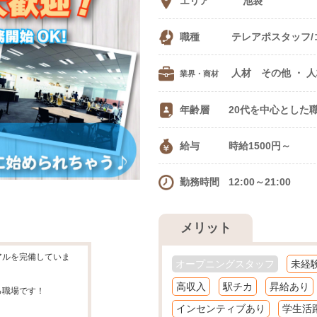
エリア
池袋
職種
テレアポスタッフ/
人材 
業界・商材
年齢層
20代を中心とした
方、 学生さんからWワークの方ま
給与
時給1500円～
勤務時間
12:00～21:00
メリット
アルを完備していま
オープニングスタッフ
未経
高収入
駅チカ
昇給あり
る職場です！
インセンティブあり
学生活
！