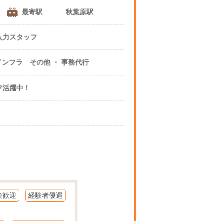
最寄駅
秋葉原駅
入力スタッフ
通信 IT 人材 インフラ その他 ・ 事務代行
フ活躍中！
験歓迎
経験者優遇