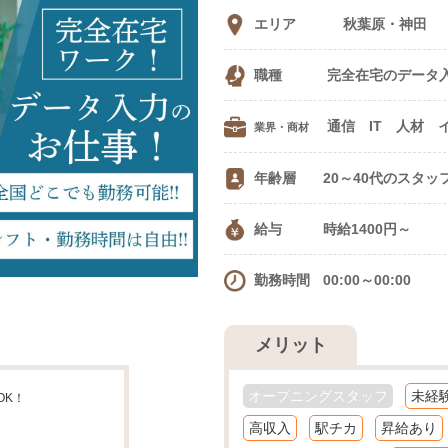
エリア
秋葉原・神田
職種
完全在宅のデータ
業界・商材
年齢層
20～40代のスタッ
給与
時給1400円～
勤務時間
00:00～00:00
メリット
オープニングスタッフ
未経
OK！
高収入
駅チカ
昇給あり
✨