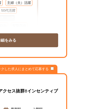
躍
主婦（夫）活躍
50代活躍
煙・分煙
自由
髪型自由
K
在宅
週１～
詳細をみる
ム
扶養控除内勤OK
シフト相談可
ックした求人にまとめて応募する
クセス抜群‼︎インセンティブ