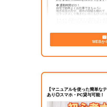
🚫 通勤時間ゼロ！
自宅で効率よくお仕事できちゃう♪
地方在住の方や、都市の喧騒を離れて
リラックスして働きたい方にもぴったり
👨‍👩‍👧‍👦 介護や子育てと両立して
生活スタイルに合わせた柔軟な働き方
⌛ 自分のペースで、自分らしく働こう♪
📌 嬉しいポイントたくさん！
🖥 ～WEB選考で完結～
WEBか
応募から採用まで、すべてオンライン🌐
移動の手間ナシ＆スピーディーにスタ
遠方にお住まいの方も気軽に応募でき
🕒 ～1日たった2時間からOK～
忙しい方も無理なく働ける♪
『朝の家事のあとに』
『子どもが学校に行っている間に』な
スキマ時間を有効活用しよう！
ストレスフリーで長く続けやすいのが魅
【マニュアルを使った簡単なテ
あり◎スマホ・PC貸与可能！