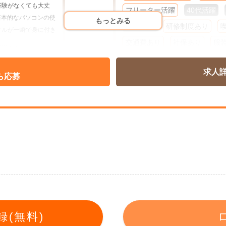
験がなくても大丈
フリーター活躍
40代活躍
基本的なパソコンの使
もっとみる
60代活躍
研修制度あり
ルが一瞬で身に付き
交通費あり
社保あり
服
採用！！
ています。
ネイルOK
ピアスOK
髭O
向次第で、
ことも可能！
求人
週２～３
週４
フルタイ
ら応募
できます！
をしていきます。
短期・単発
日払い
週払い
上げるだけでOK！
てください！
13時スタート！
って出社できます！
すい！
袋で帰りにお買い物
！！
絡ください！
(無料)