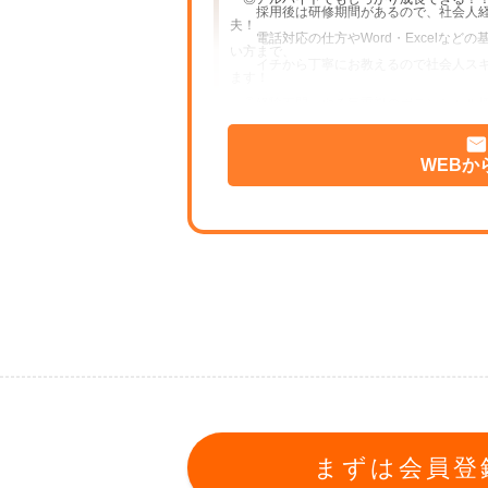
採用後は研修期間があるので、社会人経
夫！
電話対応の仕方やWord・Excelなどの
い方まで、
イチから丁寧にお教えるので社会人スキ
ます！
◎経験不問・やる気重視のポテンシャル
現在創業初期なので、積極採用を実施し
アルバイトとしてはもちろん、本人の意
将来的に会社の中核としてバリバリ働く
WEBか
◎営業力に自信あり！テレアポは誰でも
飲食店をメインに求人広告や集客の提案
マニュアルが完備されているので、読み
社員のサポートもありますので、安心し
◎時間の使い方も効率良く！朝はゆったり
通勤ラッシュの時間とずれているので座
残業がないから仕事後の予定も立てや
電車のアクセスも良く、新宿・渋谷・池
も♪
この他にも、書ききれない魅力がたくさん
ちょっとでも気になった方はお気軽にご連
まずは会員登録