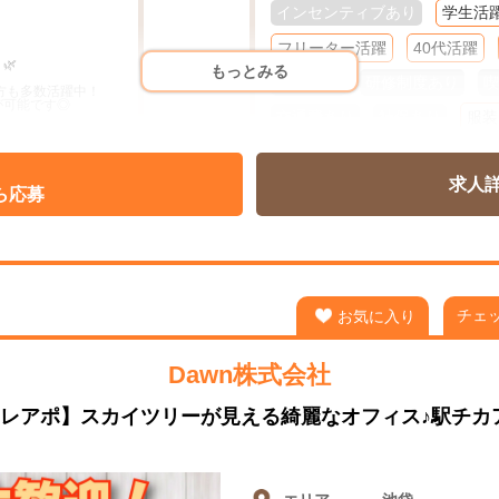
インセンティブあり
学生活
フリーター活躍
40代活躍
🌿
もっとみる
60代活躍
研修制度あり
喫
いる方も多数活躍中！
が可能です◎
交通費あり
社保あり
服装
ネイルOK
ピアスOK
髭O
求人
週２～３
週４
フルタイ
ら応募
ート可能！
短期・単発
日払い
週払い
ます✨
ど
チェ
お気に入り
力です🌈
Dawn株式会社
レアポ】スカイツリーが見える綺麗なオフィス♪駅チカア