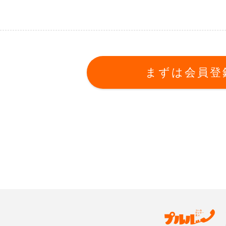
まずは会員登録