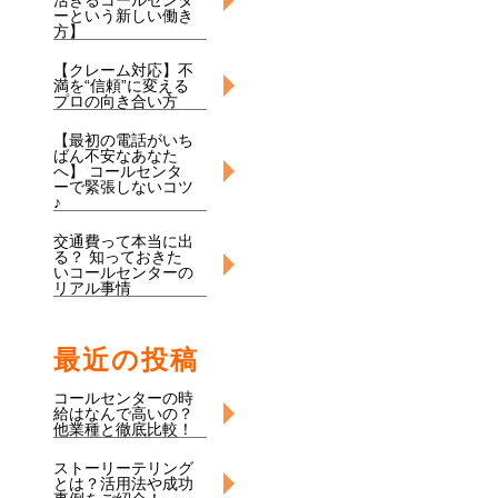
活きるコールセンタ
ーという新しい働き
方】
【クレーム対応】不
満を“信頼”に変える
プロの向き合い方
【最初の電話がいち
ばん不安なあなた
へ】 コールセンタ
ーで緊張しないコツ
♪
交通費って本当に出
る？ 知っておきた
いコールセンターの
リアル事情
最近の投稿
コールセンターの時
給はなんで高いの？
他業種と徹底比較！
ストーリーテリング
とは？活用法や成功