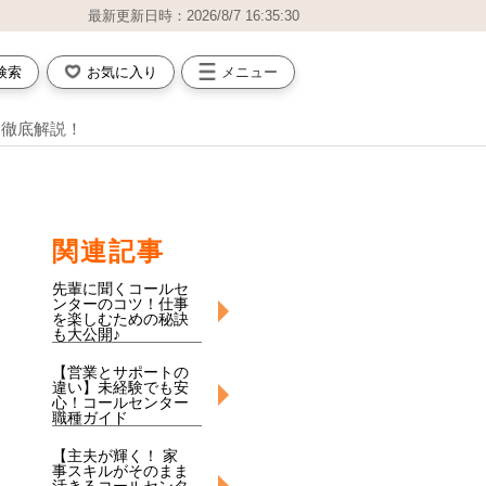
最新更新日時：2026/8/7 16:35:30
検索
お気に入り
メニュー
を徹底解説！
関連記事
先輩に聞くコールセ
ンターのコツ！仕事
を楽しむための秘訣
も大公開♪
【営業とサポートの
違い】未経験でも安
心！コールセンター
職種ガイド
【主夫が輝く！ 家
事スキルがそのまま