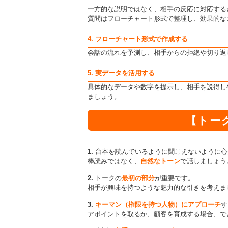
一方的な説明ではなく、相手の反応に対応する
質問はフローチャート形式で整理し、効果的な
4. フローチャート形式で作成する
会話の流れを予測し、相手からの拒絶や切り返
5. 実データを活用する
具体的なデータや数字を提示し、相手を説得し
ましょう。
【トー
1.
台本を読んでいるように聞こえないように心
棒読みではなく、
自然なトーン
で話しましょう
2.
トークの
最初の部分
が重要です。
相手が興味を持つような魅力的な引きを考えま
3.
キーマン（権限を持つ人物）にアプローチ
す
アポイントを取るか、顧客を育成する場合、で