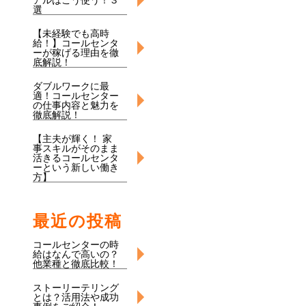
アルはこう使う！３
選
【未経験でも高時
給！】コールセンタ
ーが稼げる理由を徹
底解説！
ダブルワークに最
適！コールセンター
の仕事内容と魅力を
徹底解説！
【主夫が輝く！ 家
事スキルがそのまま
活きるコールセンタ
ーという新しい働き
方】
最近の投稿
コールセンターの時
給はなんで高いの？
他業種と徹底比較！
ストーリーテリング
とは？活用法や成功