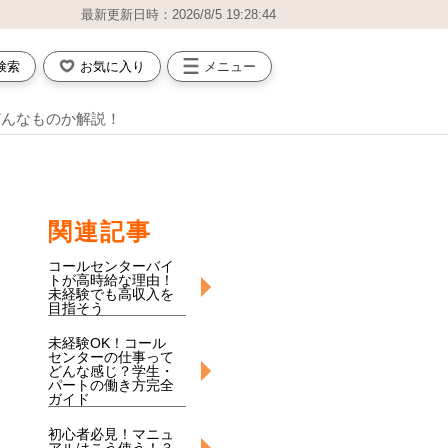
最新更新日時：2026/8/5 19:28:44
検索
お気に入り
メニュー
どんなものか解説！
関連記事
コールセンターバイ
トが高時給な理由！
未経験でも高収入を
目指そう
未経験OK！コール
センターの仕事って
どんな感じ？学生・
パートの働き方完全
ガイド
初心者必見！マニュ