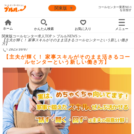
コールセンター業界NO.1
を目指す
ホーム
かんたん検索
お気に入り
メニュー
関東版コールセンター求人TOP
プルルNEWS
【主夫が輝く！ 家事スキルがそのまま活きるコールセンターという新しい働き
方】
2025/10/07
【主夫が輝く！ 家事スキルがそのまま活きるコー
ルセンターという新しい働き方】