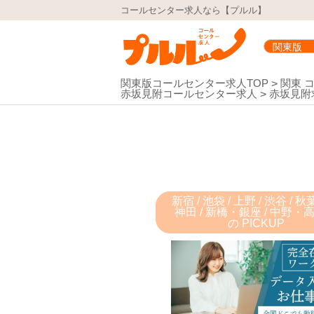
コールセンター求人なら【プルル】
関東版コールセンター求人TOP
関東 
赤坂見附コールセンター求人
赤坂見附
新宿 / 池袋 / 上野 / 渋谷 / 
神田 / 新橋・銀座 / 中野・
の PICKUP