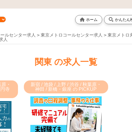
ホーム
かんたん
コールセンター求人
東京メトロコールセンター求人
東京メトロ
求人
関東 の求人一覧
秋葉原・
新宿 / 池袋 / 上野 / 渋谷 / 秋葉原・
高円寺
神田 / 新橋・銀座 の PICKUP