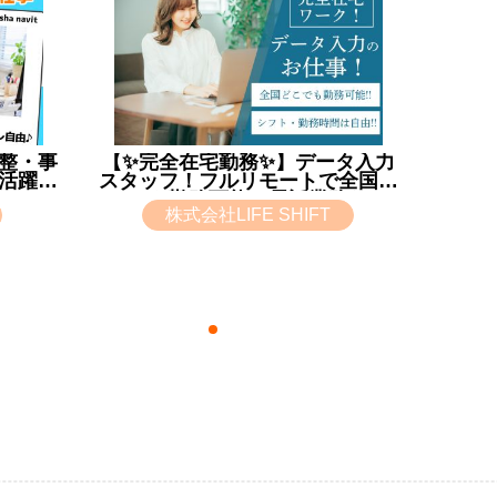
整・事
【✨完全在宅勤務✨】データ入力
活躍中
スタッフ！フルリモートで全国ど
OK
こでも勤務可能🍀電話業務なし
株式会社LIFE SHIFT