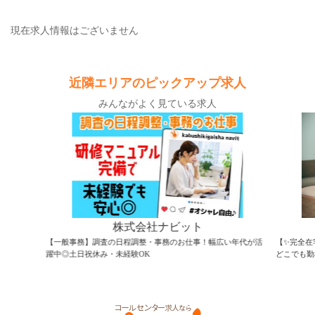
現在求人情報はございません
近隣エリアのピックアップ求人
みんながよく見ている求人
株式会社ナビット
【一般事務】調査の日程調整・事務のお仕事！幅広い年代が活
【✨完全在
躍中◎土日祝休み・未経験OK
どこでも勤