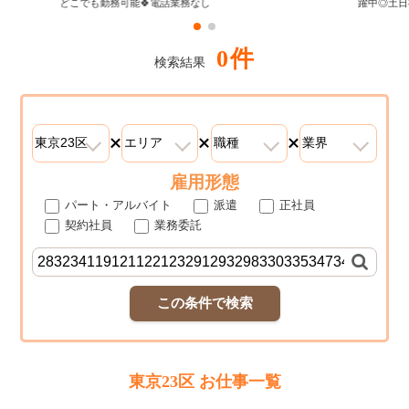
どこでも勤務可能🍀電話業務なし
躍中◎土日
0件
検索結果
雇用形態
パート・アルバイト
派遣
正社員
契約社員
業務委託
この条件で検索
東京23区 お仕事一覧