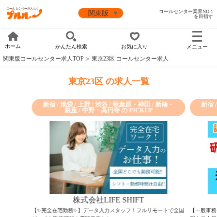
コールセンター業界NO.1
を目指す
ホーム
かんたん検索
お気に入り
メニュー
関東版コールセンター求人TOP
東京23区 コールセンター求人
東京23区 の求人一覧
新宿 / 池袋 / 上野 / 渋谷 / 秋葉原・神田 / 新橋・
新宿 
銀座 / 中野・高円寺 の PICKUP
株式会社LIFE SHIFT
【✨完全在宅勤務✨】データ入力スタッフ！フルリモートで全国
【一般事務