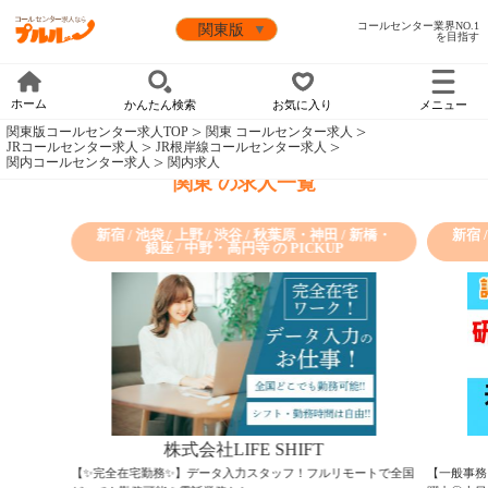
コールセンター業界NO.1
を目指す
ホーム
かんたん検索
お気に入り
メニュー
関東版コールセンター求人TOP
関東 コールセンター求人
JRコールセンター求人
JR根岸線コールセンター求人
関内コールセンター求人
関内求人
関東 の求人一覧
新宿 / 池袋 / 上野 / 渋谷 / 秋葉原・神田 / 新橋・
新宿 
銀座 / 中野・高円寺 の PICKUP
株式会社LIFE SHIFT
【✨完全在宅勤務✨】データ入力スタッフ！フルリモートで全国
【一般事務