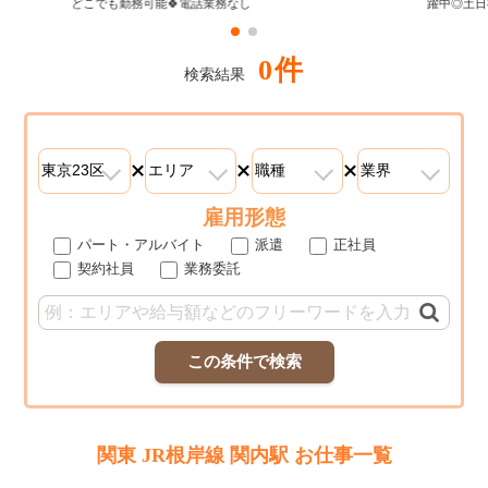
どこでも勤務可能🍀電話業務なし
躍中◎土日
0件
検索結果
雇用形態
パート・アルバイト
派遣
正社員
契約社員
業務委託
この条件で検索
関東 JR根岸線 関内駅 お仕事一覧