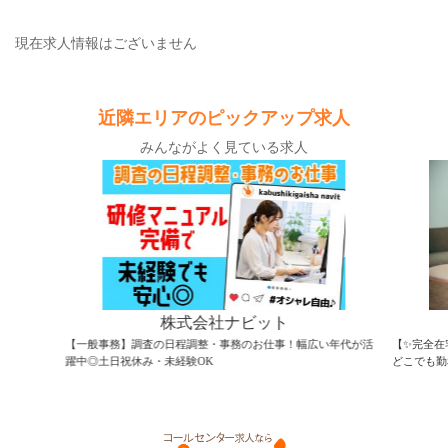
現在求人情報はございません
近隣エリアのピックアップ求人
みんながよく見ている求人
株式会社ナビット
【一般事務】調査の日程調整・事務のお仕事！幅広い年代が活
【✨完全在
躍中◎土日祝休み・未経験OK
どこでも勤