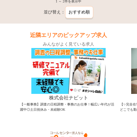
1 ～ 2件を表示中
並び替え：
近隣エリアのピックアップ求人
みんながよく見ている求人
株式会社ナビット
【一般事務】調査の日程調整・事務のお仕事！幅広い年代が活
【✨完全在
躍中◎土日祝休み・未経験OK
どこでも勤