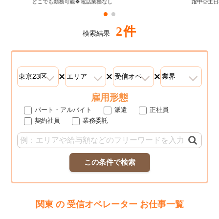
どこでも勤務可能🍀電話業務なし
躍中◎土日
2件
検索結果
雇用形態
パート・アルバイト
派遣
正社員
契約社員
業務委託
この条件で検索
関東 の 受信オペレーター お仕事一覧