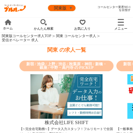
コールセンター業界NO.1
を目指す
ホーム
かんたん検索
お気に入り
メニュー
関東版コールセンター求人TOP
関東 コールセンター求人
受信オペレーター 求人
関東 の求人一覧
新宿 / 池袋 / 上野 / 渋谷 / 秋葉原・神田 / 新橋・
新宿 
銀座 / 中野・高円寺 の PICKUP
株式会社LIFE SHIFT
【✨完全在宅勤務✨】データ入力スタッフ！フルリモートで全国
【一般事務