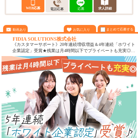
WEB応募
求人詳細
応募
電話応募
まとめて応募する
動画あり
お気に入り
FIDIA SOLUTIONS株式会社
《カスタマーサポート》20年連続増収増益＆4年連続「ホワイト
企業認定」受賞★残業は月4時間以下でプライベートも充実◎初
めての正社員はFIDIA SOLUTIONSで♪