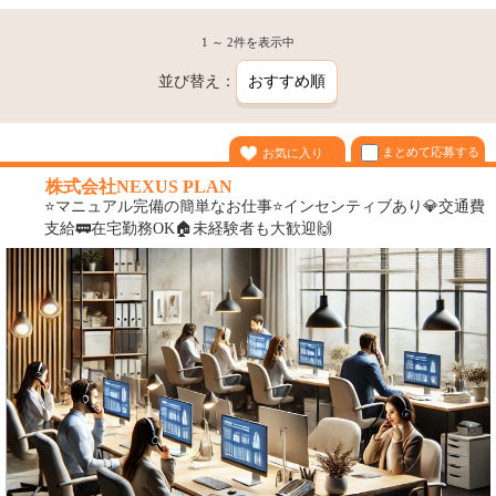
1 ～ 2件を表示中
並び替え：
まとめて応募する
お気に入り
株式会社NEXUS PLAN
⭐️マニュアル完備の簡単なお仕事⭐️インセンティブあり💎交通費
支給🚃在宅勤務OK🏠未経験者も大歓迎🙌