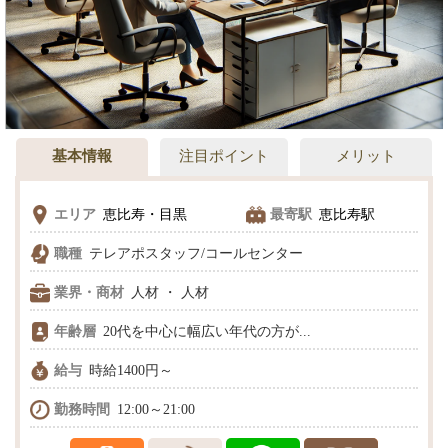
基本情報
注目ポイント
メリット
エリア
恵比寿・目黒
最寄駅
恵比寿駅
職種
テレアポスタッフ/コールセンター
業界・商材
人材 ・ 人材
年齢層
20代を中心に幅広い年代の方が...
給与
時給1400円～
勤務時間
12:00～21:00