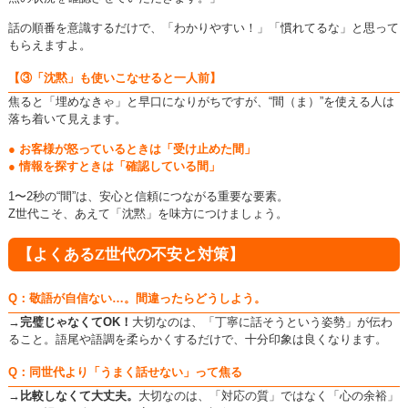
話の順番を意識するだけで、「わかりやすい！」「慣れてるな」と思って
もらえますよ。
【③「沈黙」も使いこなせると一人前】
焦ると「埋めなきゃ」と早口になりがちですが、
“間（ま）”を使える人は
落ち着いて見えます。
● お客様が怒っているときは「受け止めた間」
● 情報を探すときは「確認している間」
1〜2秒の“間”は、安心と信頼につながる重要な要素。
Z世代こそ、あえて「沈黙」を味方につけましょう。
【よくあるZ世代の不安と対策】
Q：敬語が自信ない…。間違ったらどうしよう。
→
完璧じゃなくてOK！
大切なのは、「丁寧に話そうという姿勢」が伝わ
ること。語尾や語調を柔らかくするだけで、十分印象は良くなります。
Q：同世代より「うまく話せない」って焦る
→
比較しなくて大丈夫。
大切なのは、「対応の質」ではなく「心の余裕」