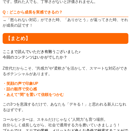
です。慣れた人でも、丁寧さがないと評価されません。
Q：どこから成長を実感できるの？
→「怒られない対応」ができた時、「ありがとう」が返ってきた時、それ
が成長の証です！
【まとめ】
ここまで読んでいただき有難うございました♪
今回のコンテンツはいかがでしたか？
Z世代だからこそ、“共感力”や“柔軟さ”を活かして、
スマートな対応ができ
るポテンシャルがあります。
・笑顔の声で印象UP
・話の順序で安心感
・あえて“間”を置いて信頼をつかむ
この3つを意識するだけで、
あなたも「デキる！」と思われる新人になれ
るはずです。
コールセンターは、スキルだけじゃなく“人間力”も育つ場所。
自分らしく成長しながら、社会で通用する力を磨いていきましょう！
プルルでは、エリアや業種、メリットなど色んな条件で検索することがで