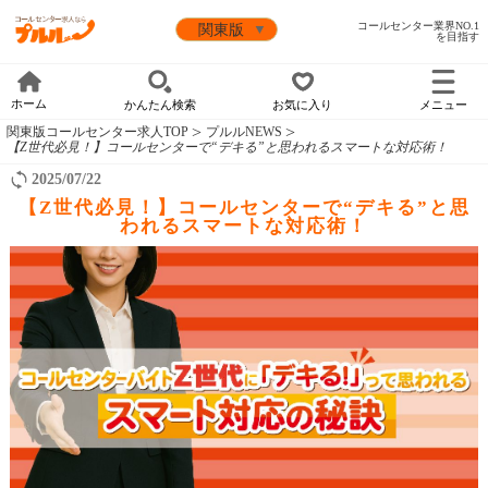
コールセンター業界NO.1
を目指す
ホーム
かんたん検索
お気に入り
メニュー
関東版コールセンター求人TOP
プルルNEWS
【Z世代必見！】コールセンターで“デキる”と思われるスマートな対応術！
2025/07/22
【Z世代必見！】コールセンターで“デキる”と思
われるスマートな対応術！