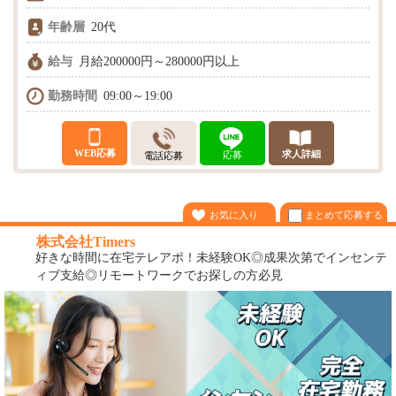
年齢層
20代
給与
月給200000円～280000円以上
勤務時間
09:00～19:00
WEB応募
求人詳細
応募
電話応募
まとめて応募する
お気に入り
株式会社Timers
好きな時間に在宅テレアポ！未経験OK◎成果次第でインセンテ
ィブ支給◎リモートワークでお探しの方必見