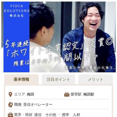
めての正社員はFIDIA SOLUTIONSで♪
基本情報
注目ポイント
メリット
エリア
梅田
最寄駅
梅田駅
職種
受信オペレーター
業界・商材
通信 その他 ・ 携帯 人材