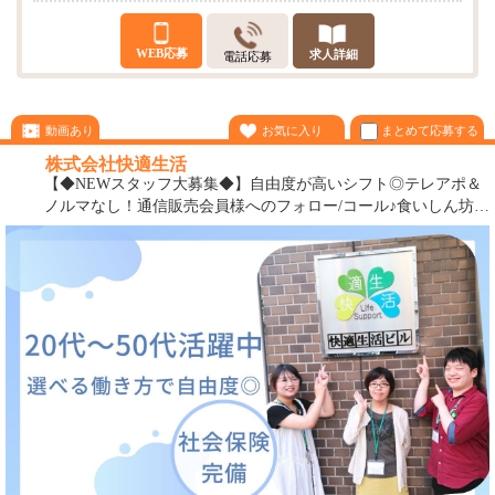
WEB応募
求人詳細
電話応募
まとめて応募する
動画あり
お気に入り
株式会社快適生活
【◆NEWスタッフ大募集◆】自由度が高いシフト◎テレアポ＆
ノルマなし！通信販売会員様へのフォロー/コール♪食いしん坊の
あなた！美意識高めのあなたにピッタリ！お客様を笑顔にする
お仕事です！