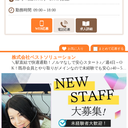
勤務時間
09:00～18:00
WEB応募
求人詳細
電話応募
まとめて応募する
お気に入り
株式会社ベストソリューション
＼駅直結で快適通勤！ノルマなしで安心スタート♪／週4日～O
K！既存会員とやり取りがメインなので未経験でも安心♪40～50
代活躍中☆時短勤務も可能◎