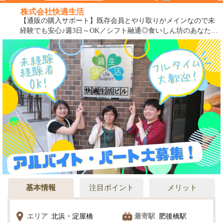
株式会社快適生活
【通販の購入サポート】既存会員とやり取りがメインなので未
経験でも安心♪週3日～OK／シフト融通◎食いしん坊のあなた！
美意識高めのあなたにピッタリ！お客様を笑顔にするお仕事で
す！
基本情報
注目ポイント
メリット
エリア
北浜・淀屋橋
最寄駅
肥後橋駅