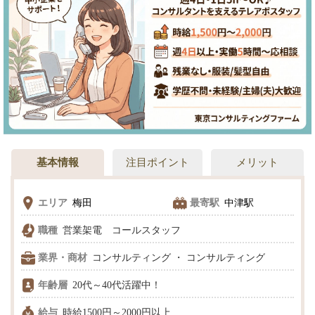
基本情報
注目ポイント
メリット
エリア
梅田
最寄駅
中津駅
職種
営業架電 コールスタッフ
業界・商材
コンサルティング ・ コンサルティング
年齢層
20代～40代活躍中！
給与
時給1500円～2000円以上