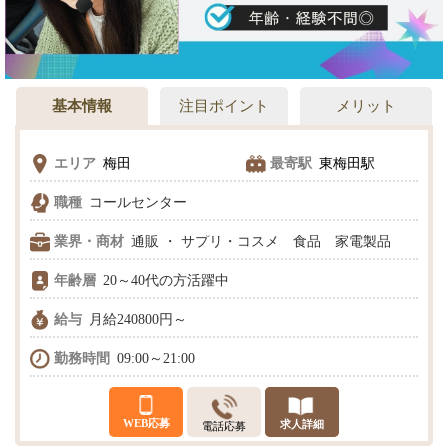
基本情報
注目ポイント
メリット
エリア
梅田
最寄駅
東梅田駅
職種
コールセンター
業界・商材
通販 ・ サプリ・コスメ 食品 家電製品
年齢層
20～40代の方活躍中
給与
月給240800円～
勤務時間
09:00～21:00
WEB応募
求人詳細
電話応募