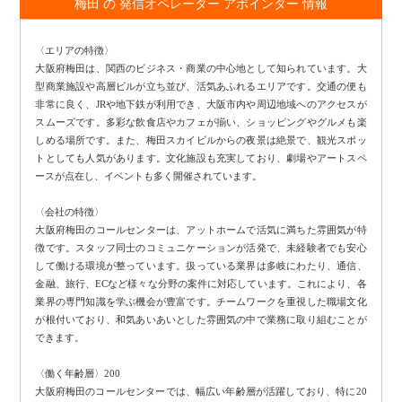
梅田 の 発信オペレーター アポインター 情報
〈エリアの特徴〉
大阪府梅田は、関西のビジネス・商業の中心地として知られています。大
型商業施設や高層ビルが立ち並び、活気あふれるエリアです。交通の便も
非常に良く、JRや地下鉄が利用でき、大阪市内や周辺地域へのアクセスが
スムーズです。多彩な飲食店やカフェが揃い、ショッピングやグルメも楽
しめる場所です。また、梅田スカイビルからの夜景は絶景で、観光スポッ
トとしても人気があります。文化施設も充実しており、劇場やアートスペ
ースが点在し、イベントも多く開催されています。
〈会社の特徴〉
大阪府梅田のコールセンターは、アットホームで活気に満ちた雰囲気が特
徴です。スタッフ同士のコミュニケーションが活発で、未経験者でも安心
して働ける環境が整っています。扱っている業界は多岐にわたり、通信、
金融、旅行、ECなど様々な分野の案件に対応しています。これにより、各
業界の専門知識を学ぶ機会が豊富です。チームワークを重視した職場文化
が根付いており、和気あいあいとした雰囲気の中で業務に取り組むことが
できます。
〈働く年齢層〉200
大阪府梅田のコールセンターでは、幅広い年齢層が活躍しており、特に20