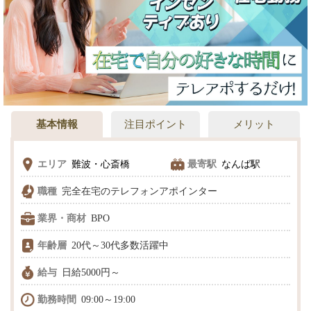
基本情報
注目ポイント
メリット
エリア
難波・心斎橋
最寄駅
なんば駅
職種
完全在宅のテレフォンアポインター
業界・商材
BPO
年齢層
20代～30代多数活躍中
給与
日給5000円～
勤務時間
09:00～19:00