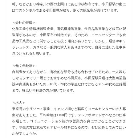
町、などがあり神奈川の西の玄関口にある中核都市です。小田原駅の南に
は市のシンボルである小田原城が建ち、多くの観光客が訪れています。
＜会社の特徴＞
化学工業や情報機器製造業、電気機器製造業、食料品製造業など幅広い製
造業があるのが、小田原市の特徴です。そのため、コールセンターでも食
品や工業品などに関することを扱う傾向があります。しかし、通信やキャ
ッシュレス、ガスなど一般的な求人もありますので、自分に適した仕事を
見つけられると思います。
＜働く年齢層＞
自然豊かでありながら、都会的な部分も持ち合わせているため、一人暮ら
しからファミリー層までおすすめな小田原市。小田原駅周辺は大型商業施
設や商店街も多いため、10代・20代の学生だけではなく30〜40代の主婦層
まで、幅広い年齢層の方が働いています。
＜求人＞
東京電力やリゾート事業、キャンプ場など幅広くコールセンターの求人募
集がありました。平均時給は1100円です。テレアポやテレオペなどの仕事
を通して、コミュニケーション能力や営業力を身につけることができま
す。学生の方は就活でもアピール材料になるので、ぜひ応募してみてはい
かがでしょうか。