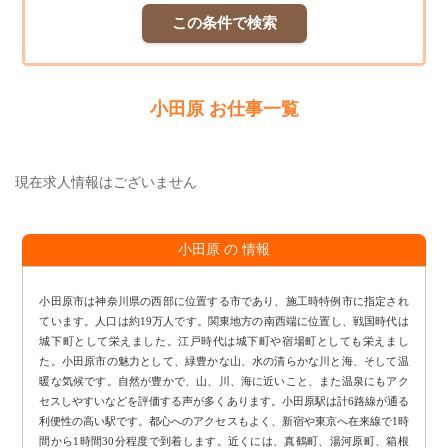
この条件で検索
小田原 お仕事一覧
現在求人情報はございません
小田原 の 情報
小田原市は神奈川県の西部に位置する市であり、施工時特例市に指定され
ています。人口は約19万人です。関東地方の南西端に位置し、戦国時代は
城下町として栄えました。江戸時代は城下町や宿場町としても栄えまし
た。小田原市の魅力として、緑豊かな山、水の清らかな川と海、そして温
暖な気候です。自然が豊かで、山、川、海に近いこと、また温泉にもアク
セスしやすいなどを評価する声が多くあります。小田原駅は計6路線が通る
利便性の高い駅です。都心へのアクセスもよく、新宿や東京へ在来線で1時
間から1時間30分程度で到着します。近くには、真鶴町、湯河原町、箱根