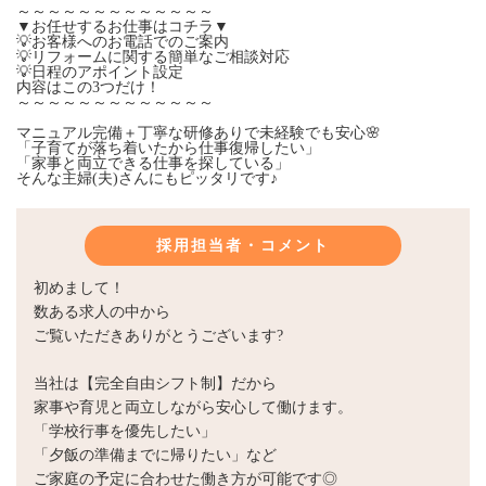
～～～～～～～～～～～～～
▼お任せするお仕事はコチラ▼
💡お客様へのお電話でのご案内
💡リフォームに関する簡単なご相談対応
💡日程のアポイント設定
内容はこの3つだけ！
～～～～～～～～～～～～～
マニュアル完備＋丁寧な研修ありで未経験でも安心🌸
「子育てが落ち着いたから仕事復帰したい」
「家事と両立できる仕事を探している」
そんな主婦(夫)さんにもピッタリです♪
採用担当者・コメント
初めまして！
数ある求人の中から
ご覧いただきありがとうございます?
当社は【完全自由シフト制】だから
家事や育児と両立しながら安心して働けます。
「学校行事を優先したい」
「夕飯の準備までに帰りたい」など
ご家庭の予定に合わせた働き方が可能です◎