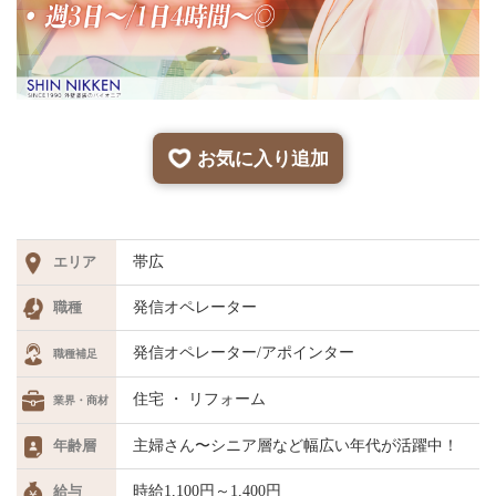
お気に入り追加
エリア
帯広
職種
発信オペレーター
発信オペレーター/アポインター
職種補足
住宅 ・ リフォーム
業界・商材
年齢層
主婦さん〜シニア層など幅広い年代が活躍中！
給与
時給1,100円～1,400円