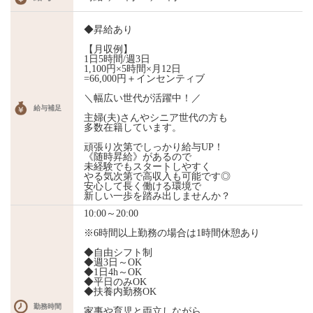
◆昇給あり
【月収例】
1日5時間/週3日
1,100円×5時間×月12日
=66,000円＋インセンティブ
＼幅広い世代が活躍中！／
給与補足
主婦(夫)さんやシニア世代の方も
多数在籍しています。
頑張り次第でしっかり給与UP！
《随時昇給》があるので
未経験でもスタートしやすく
やる気次第で高収入も可能です◎
安心して長く働ける環境で
新しい一歩を踏み出しませんか？
10:00～20:00
※6時間以上勤務の場合は1時間休憩あり
◆自由シフト制
◆週3日～OK
◆1日4h～OK
◆平日のみOK
◆扶養内勤務OK
勤務時間
家事や育児と両立しながら