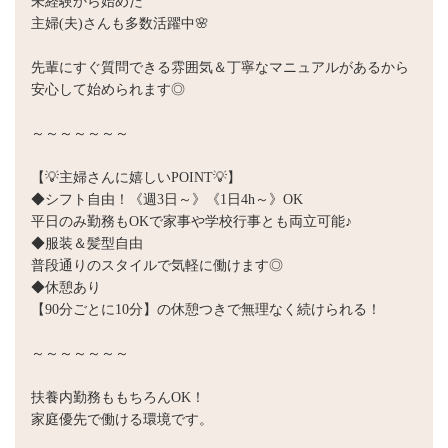
未経験から始めた
主婦(夫)さんも多数活躍中🌸
先輩にすぐ質問できる雰囲気＆丁寧なマニュアルがあるから
安心して始められます◎
～～～～～～～
【💡主婦さんに嬉しいPOINT💡】
◆シフト自由！《週3日～》《1日4h～》OK
平日のみ勤務もOKで家事や学校行事とも両立可能♪
◆服装＆髪型自由
普段通りのスタイルで気軽に働けます◎
◆休憩あり
【90分ごとに10分】の休憩つきで無理なく続けられる！
～～～～～～～
扶養内勤務ももちろんOK！
家庭優先で働ける環境です。