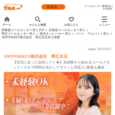
コールセンター業界NO.1
を目指す
ホーム
かんたん検索
お気に入り
メニュー
関東版コールセンター求人TOP
北海道コールセンター求人
帯広コールセンター求人
発信オペレーター 求人
パート・アルバイト求人
SHINNIKKEN株式会社 帯広支店求人情報
update: 2025/10/23
SHINNIKKEN株式会社 帯広支店
【生活に合った自由シフト★】未経験から始めるコールスタ
ッフ！スキマ時間を活かしてサクッと高収入♪家庭も趣味も
両立できる環境◎