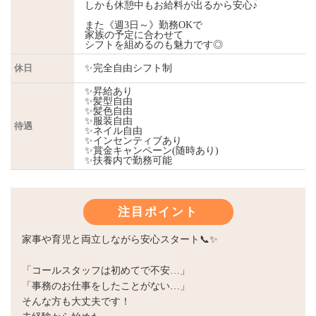
しかも休憩中もお給料が出るから安心♪
また《週3日～》勤務OKで
家族の予定に合わせて
シフトを組めるのも魅力です◎
休日
✨完全自由シフト制
✨昇給あり
✨髪型自由
✨髪色自由
✨服装自由
待遇
✨ネイル自由
✨インセンティブあり
✨賞金キャンペーン(随時あり)
✨扶養内で勤務可能
注目ポイント
家事や育児と両立しながら安心スタート📞✨
「コールスタッフは初めてで不安…」
「事務のお仕事をしたことがない…」
そんな方も大丈夫です！