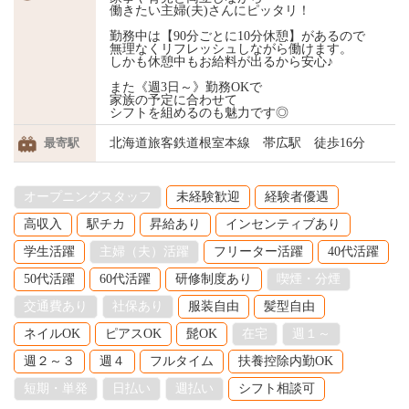
働きたい主婦(夫)さんにピッタリ！
勤務中は【90分ごとに10分休憩】があるので
無理なくリフレッシュしながら働けます。
しかも休憩中もお給料が出るから安心♪
また《週3日～》勤務OKで
家族の予定に合わせて
シフトを組めるのも魅力です◎
最寄駅
北海道旅客鉄道根室本線 帯広駅 徒歩16分
オープニングスタッフ
未経験歓迎
経験者優遇
高収入
駅チカ
昇給あり
インセンティブあり
学生活躍
主婦（夫）活躍
フリーター活躍
40代活躍
50代活躍
60代活躍
研修制度あり
喫煙・分煙
交通費あり
社保あり
服装自由
髪型自由
ネイルOK
ピアスOK
髭OK
在宅
週１～
週２～３
週４
フルタイム
扶養控除内勤OK
短期・単発
日払い
週払い
シフト相談可